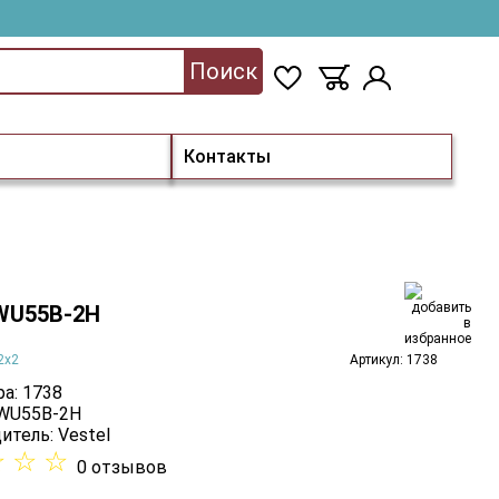
Поиск
Контакты
 WU55B-2H
2x2
Артикул: 1738
а: 1738
 WU55B-2H
итель:
Vestel
☆
☆
☆
0 отзывов