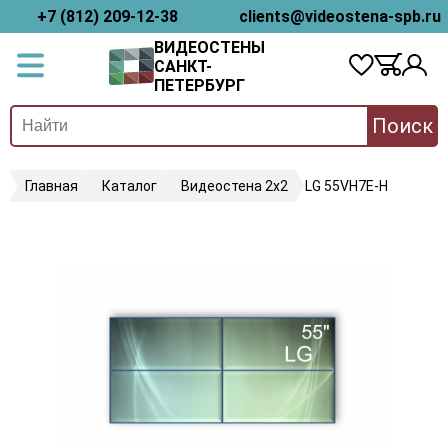
+7 (812) 209-12-38
clients@videostena-spb.ru
ВИДЕОСТЕНЫ
САНКТ-
ПЕТЕРБУРГ
Поиск
Главная
Каталог
Видеостена 2x2
LG 55VH7E-H