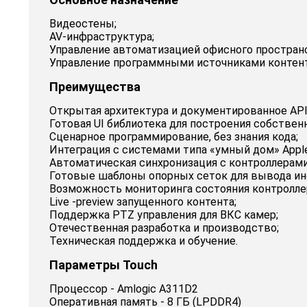
Видеостены;
AV-инфраструктура;
Управление автоматизацией офисного пространст
Управление программными источниками контент
Преимущества
Открытая архитектура и документированное API
Готовая UI библиотека для построения собстве
Сценарное программирование, без знания кода;
Интеграция с системами типа «умный дом» Apple H
Автоматическая синхронизация с контроллерами 
Готовые шаблоны опорных сеток для вывода ин
Возможность мониторинга состояния контроллера
Live -preview запущенного контента;
Поддержка PTZ управления для ВКС камер;
Отечественная разработка и производство;
Техническая поддержка и обучение.
Параметры Touch
Процессор - Amlogic A311D2
Оперативная память - 8 ГБ (LPDDR4)