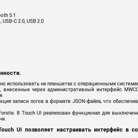
oth 5.1
 USB-C 2.0, USB 2.0
енности.
о использовать на планшетах с операционными системами
я, внесенные через административный интерфейс MWCC,
я.
кция записи логов в формате JSON-файла, что обеспечи
rsite. В Touch UI реализован функционал для выключени
ни.
 Touch UI позволяет настраивать интерфейс в 