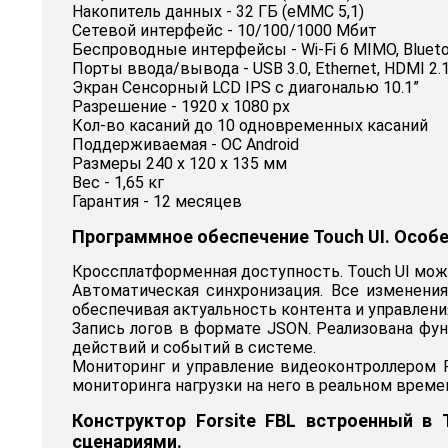
Накопитель данных - 32 ГБ (eMMC 5,1)
Сетевой интерфейс - 10/100/1000 Мбит
Беспроводные интерфейсы - Wi-Fi 6 MIMO, Blueto
Порты ввода/вывода - USB 3.0, Ethernet, HDMI 2.1,
Экран Сенсорный LCD IPS с диагональю 10.1”
Разрешение - 1920 х 1080 px
Кол-во касаний до 10 одновременных касаний
Поддерживаемая - ОС Android
Размеры 240 x 120 x 135 мм
Вес - 1,65 кг
Гарантия - 12 месяцев
Программное обеспечение Touch UI. Особ
Кроссплатформенная доступность. Touch UI можн
Автоматическая синхронизация. Все изменени
обеспечивая актуальность контента и управлени
Запись логов в формате JSON. Реализована фун
действий и событий в системе.
Мониторинг и управление видеоконтроллером Fo
мониторинга нагрузки на него в реальном време
Конструктор Forsite FBL встроенный в
сценариями.