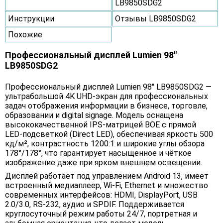
LB9850SDG2
Инструкции
Отзывы LB9850SDG2
Похожие
Профессиональный дисплей Lumien 98"
LB9850SDG2
Профессиональный дисплей Lumien 98" LB9850SDG2 —
ультрабольшой 4K UHD‑экран для профессиональных
задач отображения информации в бизнесе, торговле,
образовании и digital signage. Модель оснащена
высококачественной IPS‑матрицей BOE с прямой
LED‑подсветкой (Direct LED), обеспечивая яркость 500
кд/м², контрастность 1200:1 и широкие углы обзора
178°/178°, что гарантирует насыщенное и чёткое
изображение даже при ярком внешнем освещении.
Дисплей работает под управлением Android 13, имеет
встроенный медиаплеер, Wi‑Fi, Ethernet и множество
современных интерфейсов: HDMI, DisplayPort, USB
2.0/3.0, RS‑232, аудио и SPDIF. Поддерживается
круглосуточный режим работы 24/7, портретная и