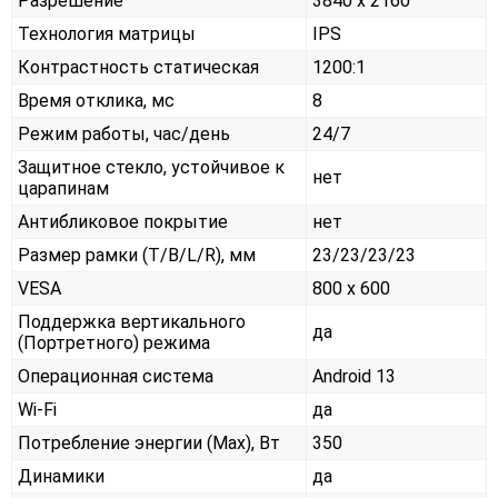
Разрешение
3840 x 2160
Технология матрицы
IPS
Контрастность статическая
1200:1
Время отклика, мс
8
Режим работы, час/день
24/7
Защитное стекло, устойчивое к
нет
царапинам
Антибликовое покрытие
нет
Размер рамки (T/B/L/R), мм
23/23/23/23
VESA
800 x 600
Поддержка вертикального
да
(Портретного) режима
Операционная система
Android 13
Wi-Fi
да
Потребление энергии (Max), Вт
350
Динамики
да