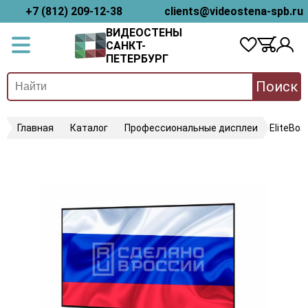
+7 (812) 209-12-38
clients@videostena-spb.ru
ВИДЕОСТЕНЫ
САНКТ-
ПЕТЕРБУРГ
Поиск
Главная
Каталог
Профессиональные дисплеи
EliteBoa