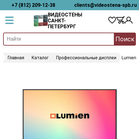
+7 (812) 209-12-38
clients@videostena-spb.ru
ВИДЕОСТЕНЫ
САНКТ-
ПЕТЕРБУРГ
Поиск
Главная
Каталог
Профессиональные дисплеи
Lumien 