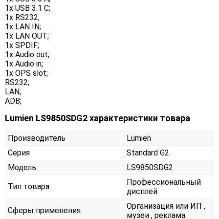
1x USB 3.1 C;
1x RS232;
1x LAN IN;
1x LAN OUT;
1x SPDIF;
1x Audio out;
1x Audio in;
1x OPS slot;
RS232;
LAN;
ADB;
Lumien LS9850SDG2 характеристики товара
Производитель
Lumien
Серия
Standard G2
Модель
LS9850SDG2
Профессиональный
Тип товара
дисплей
Организация или ИП ,
Сферы применения
музеи , реклама