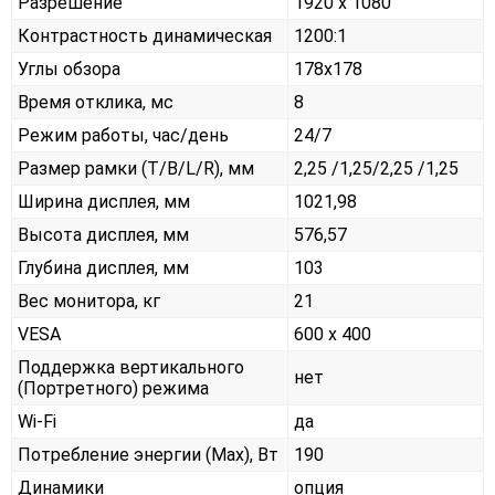
Разрешение
1920 x 1080
Контрастность динамическая
1200:1
Углы обзора
178x178
Время отклика, мс
8
Режим работы, час/день
24/7
Размер рамки (T/B/L/R), мм
2,25 /1,25/2,25 /1,25
Ширина дисплея, мм
1021,98
Высота дисплея, мм
576,57
Глубина дисплея, мм
103
Вес монитора, кг
21
VESA
600 x 400
Поддержка вертикального
нет
(Портретного) режима
Wi-Fi
да
Потребление энергии (Max), Вт
190
Динамики
опция