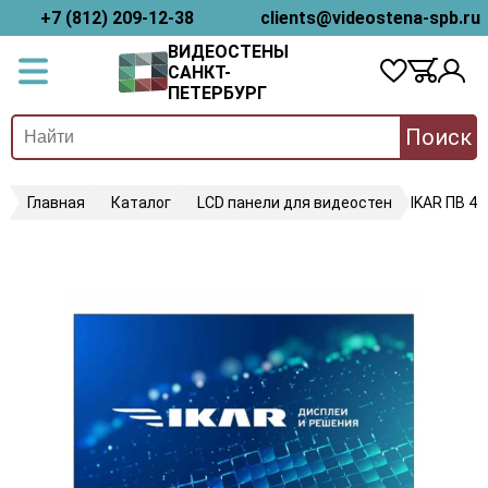
+7 (812) 209-12-38
clients@videostena-spb.ru
ВИДЕОСТЕНЫ
САНКТ-
ПЕТЕРБУРГ
Поиск
Главная
Каталог
LCD панели для видеостен
IKAR ПВ 46