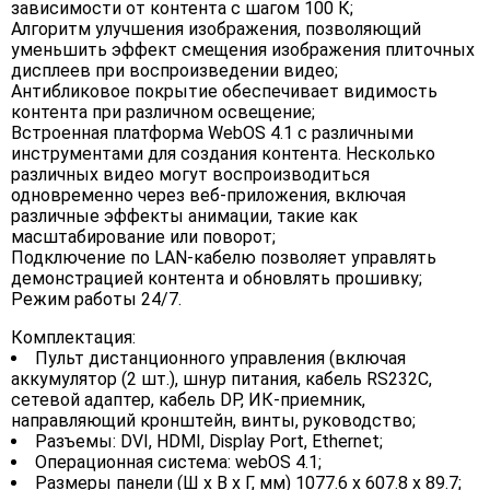
зависимости от контента с шагом 100 К;
Алгоритм улучшения изображения, позволяющий
уменьшить эффект смещения изображения плиточных
дисплеев при воспроизведении видео;
Антибликовое покрытие обеспечивает видимость
контента при различном освещение;
Встроенная платформа WebOS 4.1 с различными
инструментами для создания контента. Несколько
различных видео могут воспроизводиться
одновременно через веб-приложения, включая
различные эффекты анимации, такие как
масштабирование или поворот;
Подключение по LAN-кабелю позволяет управлять
демонстрацией контента и обновлять прошивку;
Режим работы 24/7.
Комплектация:
Пульт дистанционного управления (включая
аккумулятор (2 шт.), шнур питания, кабель RS232C,
сетевой адаптер, кабель DP, ИК-приемник,
направляющий кронштейн, винты, руководство;
Разъемы: DVI, HDMI, Display Port, Ethernet;
Операционная система: webOS 4.1;
Размеры панели (Ш х В х Г, мм) 1077.6 x 607.8 x 89.7;