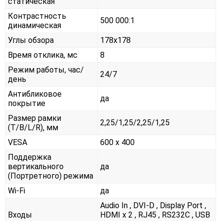
статическая
Контрастность
500 000:1
динамическая
Углы обзора
178x178
Время отклика, мс
8
Режим работы, час/
24/7
день
Антибликовое
да
покрытие
Размер рамки
2,25/1,25/2,25/1,25
(T/B/L/R), мм
VESA
600 x 400
Поддержка
вертикального
да
(Портретного) режима
Wi-Fi
да
Audio In , DVI-D , Display Port ,
Входы
HDMI x 2 , RJ45 , RS232С , USB