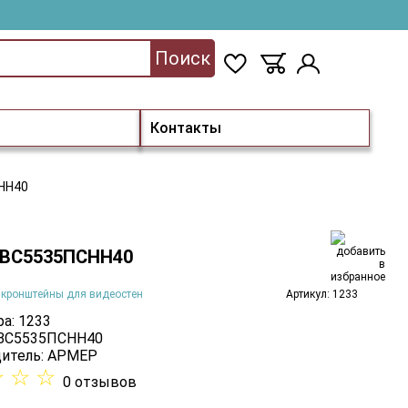
Поиск
Контакты
НН40
 ВС5535ПСНН40
 кронштейны для видеостен
Артикул: 1233
а: 1233
 ВС5535ПСНН40
итель:
АРМЕР
☆
☆
☆
0 отзывов