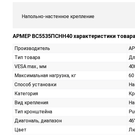
Напольно-настенное крепление
АРМЕР ВС5535ПСНН40 характеристики товар
Производитель
А
Тип товара
Дл
VESA max., мм
40
Максимальная нагрузка, кг
60
Способ установки
На
Категория
Кр
Вид крепления
На
Тип кронштейна
Pu
Диагональ, диапазон
46"
Цвет
Лю