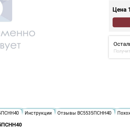
Цена
Остал
Получит
35ПСНН40
Инструкции
Отзывы ВС5535ПСНН40
Похо
35ПСНН40