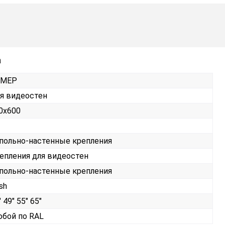
а
РМЕР
я видеостен
0х600
польно-настенные крепления
епления для видеостен
польно-настенные крепления
sh
 49" 55" 65"
бой по RAL