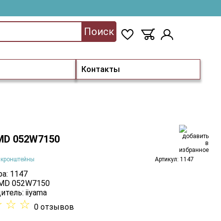
Поиск
Контакты
 MD 052W7150
 кронштейны
Артикул: 1147
а: 1147
 MD 052W7150
итель:
iiyama
☆
☆
☆
0 отзывов