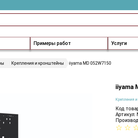
Примеры работ
Услуги
ры
Крепления и кронштейны
iiyama MD 052W7150
iiyama
Крепления и
Код товар
Артикул:
Производ
☆
☆