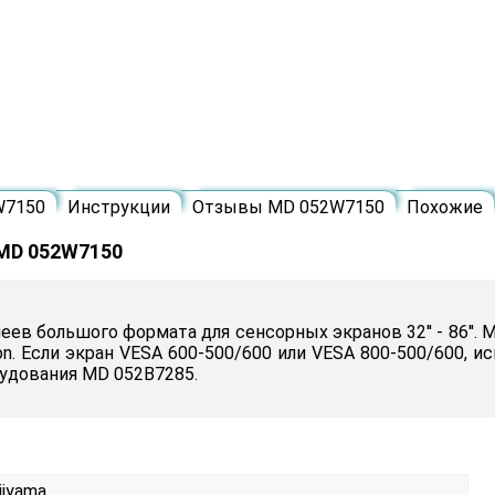
W7150
Инструкции
Отзывы MD 052W7150
Похожие
 MD 052W7150
в большого формата для сенсорных экранов 32'' - 86''. Ма
sion. Если экран VESA 600-500/600 или VESA 800-500/600, 
рудования MD 052B7285.
iiyama