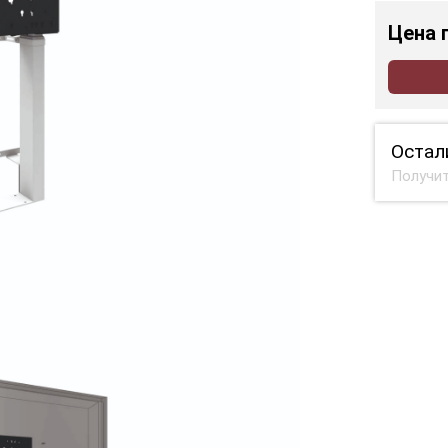
Цена
Остал
Получит