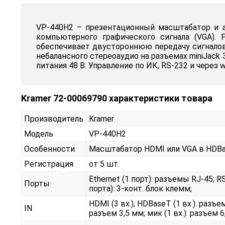
VP-440H2 – презентационный масштабатор и 
компьютерного графического сигнала (VGA).
обеспечивает двустороннюю передачу сигналов
небалансного стереоаудио на разъемах miniJack
питания 48 В. Управление по ИК, RS-232 и через 
Kramer 72-00069790 характеристики товара
Производитель
Kramer
Модель
VP-440H2
Особенности
Масштабатор HDMI или VGA в HDBas
Регистрация
от 5 шт.
Ethernet (1 порт): разъемы RJ-45; R
Порты
порта): 3-конт. блок клемм;
HDMI (3 вх.); HDBaseT (1 вх.): разъем
IN
разъем 3,5 мм; мик (1 вх.): разъем 