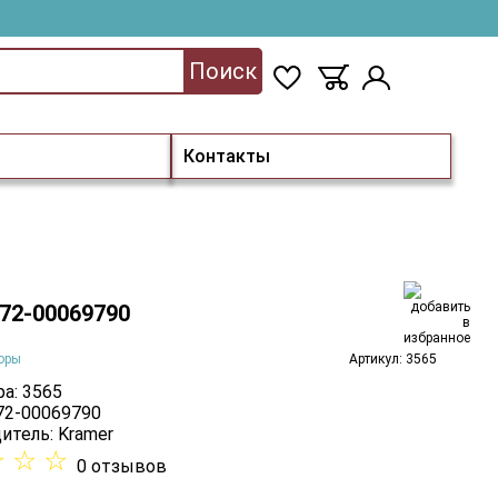
Поиск
Контакты
 72-00069790
оры
Артикул: 3565
а: 3565
 72-00069790
итель:
Kramer
☆
☆
☆
0 отзывов