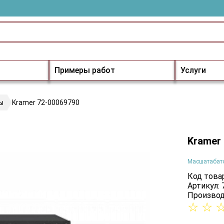
Примеры работ
Услуги
ы
Kramer 72-00069790
Kramer
Масшатабат
Код товар
Артикул:
Производ
☆
☆