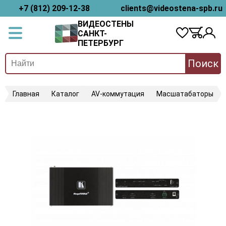
+7 (812) 209-12-38
clients@videostena-spb.ru
ВИДЕОСТЕНЫ
САНКТ-
ПЕТЕРБУРГ
Поиск
Главная
Каталог
AV-коммутация
Масшатабаторы
K