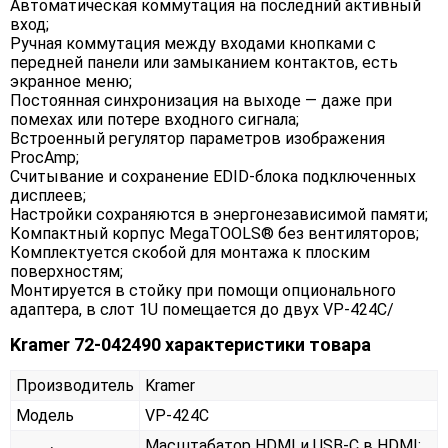
Автоматическая коммутация на последний активный
вход;
Ручная коммутация между входами кнопками с
передней панели или замыканием контактов, есть
экранное меню;
Постоянная синхронизация на выходе — даже при
помехах или потере входного сигнала;
Встроенный регулятор параметров изображения
ProcAmp;
Считывание и сохранение EDID-блока подключенных
дисплеев;
Настройки сохраняются в энергонезависимой памяти;
Компактный корпус MegaTOOLS® без вентиляторов;
Комплектуется скобой для монтажа к плоским
поверхностям;
Монтируется в стойку при помощи опционального
адаптера, в слот 1U помещается до двух VP-424C/
Kramer 72-042490 характеристики товара
Производитель
Kramer
Модель
VP-424C
Масштабатор HDMI и USB-C в HDMI;