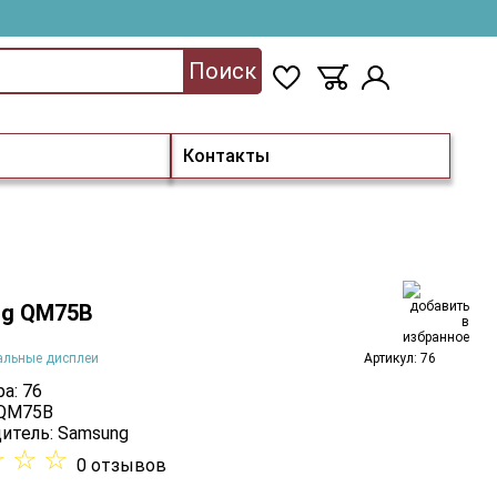
Поиск
Контакты
g QM75B
альные дисплеи
Артикул: 76
а: 76
 QM75B
итель:
Samsung
☆
☆
☆
0 отзывов