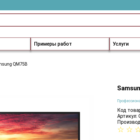
Примеры работ
Услуги
msung QM75B
Samsun
Профессион
Код товар
Артикул:
Производ
☆
☆