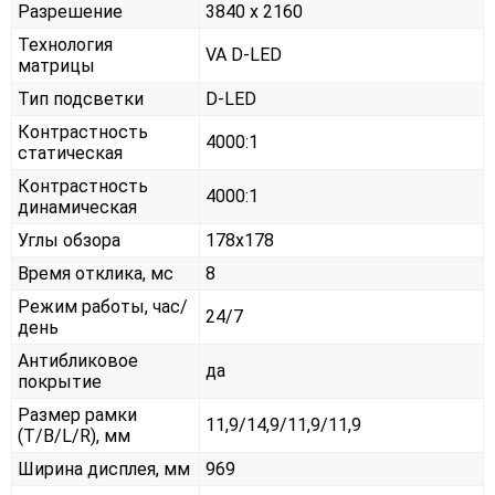
Разрешение
3840 x 2160
Технология
VA D-LED
матрицы
Тип подсветки
D-LED
Контрастность
4000:1
статическая
Контрастность
4000:1
динамическая
Углы обзора
178x178
Время отклика, мс
8
Режим работы, час/
24/7
день
Антибликовое
да
покрытие
Размер рамки
11,9/14,9/11,9/11,9
(T/B/L/R), мм
Ширина дисплея, мм
969