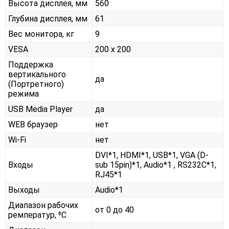
Высота дисплея, мм
560
Глубина дисплея, мм
61
Вес монитора, кг
9
VESA
200 x 200
Поддержка
вертикального
да
(Портретного)
режима
USB Media Player
да
WEB браузер
нет
Wi-Fi
нет
DVI*1, HDMI*1, USB*1, VGA (D-
Входы
sub 15pin)*1, Audio*1 , RS232С*1,
RJ45*1
Выходы
Audio*1
Диапазон рабочих
от 0 до 40
ремператур, ⁰С