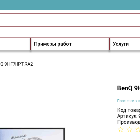
Примеры работ
Услуги
Q 9H.F7HPT.RA2
BenQ 9
Профессион
Код товар
Артикул:
Производ
☆
☆