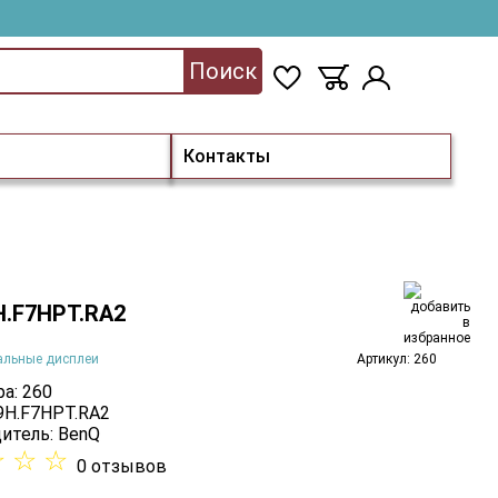
Поиск
Контакты
H.F7HPT.RA2
альные дисплеи
Артикул: 260
а: 260
 9H.F7HPT.RA2
итель:
BenQ
☆
☆
☆
0 отзывов