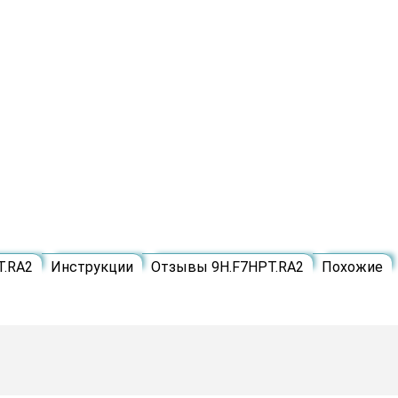
T.RA2
Инструкции
Отзывы 9H.F7HPT.RA2
Похожие