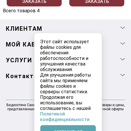
ЗАКАЗАТЬ
ЗАКАЗАТЬ
Всего товаров 4
КЛИЕНТАМ
Этот сайт использует
МОЙ КАБИНЕТ
файлы cookies для
обеспечения
работоспособности и
УСЛУГИ
улучшения качества
обслуживания.
Для улучшения работы
Контакты
сайта мы применяем
файлы cookies и
серверы статистики.
Продолжая его
использование, вы
Видеостена Санкт-Петербург 2025-2026 © Информация, товары и цены,
соглашаетесь с нашей
представленные на сайте, не являются договором публичной оферты
Политикой
конфиденциальности