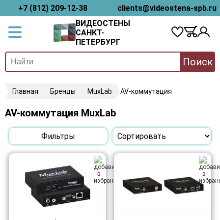
+7 (812) 209-12-38
clients@videostena-spb.ru
ВИДЕОСТЕНЫ
САНКТ-
ПЕТЕРБУРГ
Поиск
Главная
Бренды
MuxLab
AV-коммутация
AV-коммутация MuxLab
Фильтры