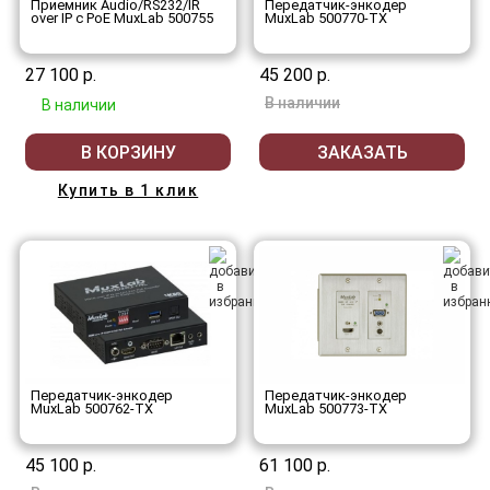
Приемник Audio/RS232/IR
Передатчик-энкодер
over IP с PoE MuxLab 500755
MuxLab 500770-TX
27 100 р.
45 200 р.
В наличии
В наличии
В КОРЗИНУ
ЗАКАЗАТЬ
Купить в 1 клик
Передатчик-энкодер
Передатчик-энкодер
MuxLab 500762-TX
MuxLab 500773-TX
45 100 р.
61 100 р.