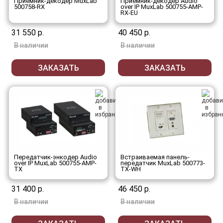
Приемник-декодер MuxLab
Приемник-декодер Audio
500758-RX
over IP MuxLab 500755-AMP-
RX-EU
31 550 р.
40 450 р.
В наличии
В наличии
ЗАКАЗАТЬ
ЗАКАЗАТЬ
Передатчик-энкодер Audio
Встраиваемая панель-
over IP MuxLab 500755-AMP-
передатчик MuxLab 500773-
TX
TX-WH
31 400 р.
46 450 р.
В наличии
В наличии