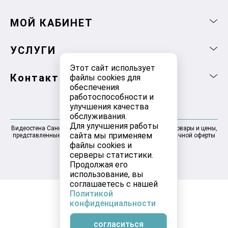
МОЙ КАБИНЕТ
УСЛУГИ
Этот сайт использует
Контакты
файлы cookies для
обеспечения
работоспособности и
улучшения качества
обслуживания.
Для улучшения работы
Видеостена Санкт-Петербург 2025-2026 © Информация, товары и цены,
сайта мы применяем
представленные на сайте, не являются договором публичной оферты
файлы cookies и
серверы статистики.
Продолжая его
использование, вы
соглашаетесь с нашей
Политикой
конфиденциальности
согласиться